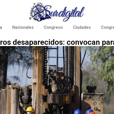
a
Nacionales
Congreso
Ciudades
Congr
os desaparecidos: convocan para