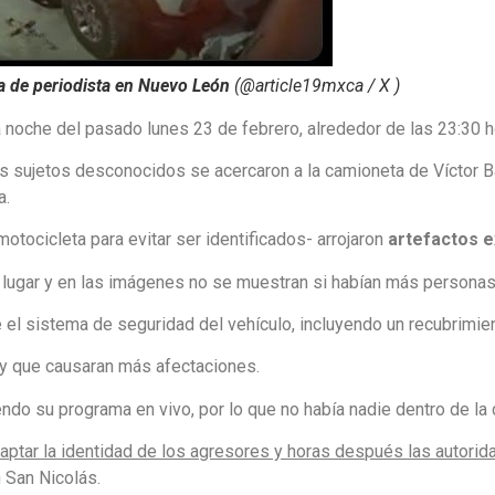
a de periodista en Nuevo León
(@article19mxca / X )
a noche del pasado lunes 23 de febrero, alrededor de las 23:30 h
s sujetos desconocidos se acercaron a la camioneta de Víctor B
a.
ocicleta para evitar ser identificados- arrojaron
artefactos e
 lugar y en las imágenes no se muestran si habían más personas
 el sistema de seguridad del vehículo, incluyendo un recubrimien
 y que causaran más afectaciones.
endo su programa en vivo, por lo que no había nadie dentro de la
aptar la identidad de los agresores y horas después las autorida
 San Nicolás.