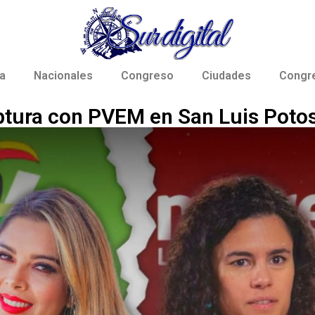
a
Nacionales
Congreso
Ciudades
Congr
ptura con PVEM en San Luis Potos