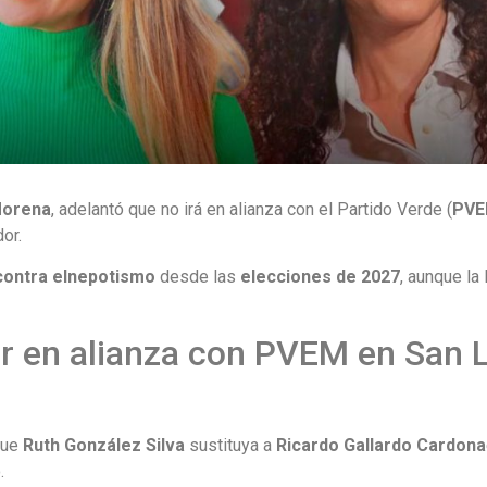
orena
, adelantó que no irá en alianza con el Partido Verde (
PV
or.
contra el
nepotismo
desde las
elecciones de 2027
, aunque la
.
r en alianza con PVEM en San L
que
Ruth González Silva
sustituya a
Ricardo Gallardo Cardona
.