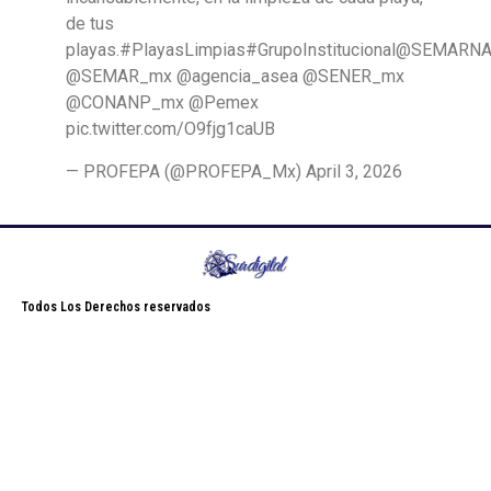
de tus
playas.#PlayasLimpias#GrupoInstitucional@SEMARN
@SEMAR_mx @agencia_asea @SENER_mx
@CONANP_mx @Pemex
pic.twitter.com/O9fjg1caUB
— PROFEPA (@PROFEPA_Mx) April 3, 2026
Todos Los Derechos reservados
casino
betting