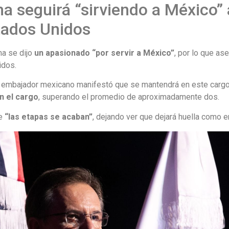
seguirá “sirviendo a México” a
tados Unidos
a se dijo
un apasionado “por servir a México”
, por lo que as
idos.
ía embajador mexicano manifestó que se mantendrá en este cargo
n el cargo
, superando el promedio de aproximadamente dos.
ue
“las etapas se acaban”
, dejando ver que dejará huella como