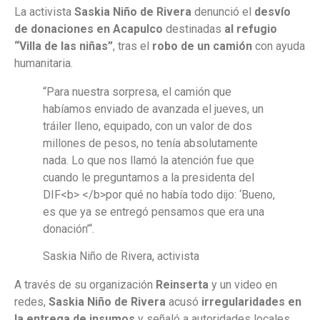
La activista
Saskia Niño de Rivera
denunció el
desvío
de donaciones en Acapulco
destinadas
al refugio
“Villa de las niñas”
, tras el
robo de un camión
con ayuda
humanitaria.
“Para nuestra sorpresa, el camión que
habíamos enviado de avanzada el jueves, un
tráiler lleno, equipado, con un valor de dos
millones de pesos, no tenía absolutamente
nada. Lo que nos llamó la atención fue que
cuando le preguntamos a la presidenta del
DIF<b> </b>por qué no había todo dijo: ‘Bueno,
es que ya se entregó pensamos que era una
donación’“.
Saskia Niño de Rivera, activista
A través de su organización
Reinserta
y un video en
redes,
Saskia Niño de Rivera
acusó
irregularidades en
la entrega de insumos
y señaló a autoridades locales.