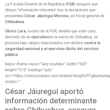
La Fiscalía General de la República (
FGR
) aseguró que
obtuvo ‘información relevante’ tras la declaración que
presentara
César Jáuregui
Moreno,
ex fiscal general de
Chihuahua
.
Ulises Lara
, vocero de la FGR, detalló que este caso,
derivado de un
operativo
en la sierra de Chihuahua, se
procesa bajo cargos relacionados con delitos
contra la
seguridad nacional y el ejercicio ilícito del servicio
público
.
[wpcc-iframe class=”lazy-youtube” width=”560″
height=”315″ loading=”lazy”
src=”https://www.youtube.com/embed/vkiigf64YTg&autoplay
srcdoc=”
César Jáuregui aportó
información determinante