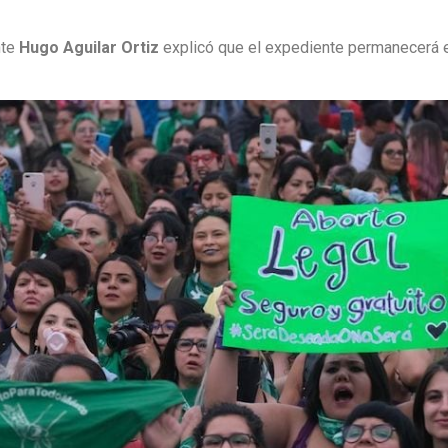
nte
Hugo Aguilar Ortiz
explicó que el expediente permanecerá e