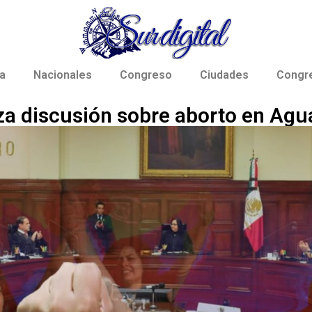
a
Nacionales
Congreso
Ciudades
Congr
a discusión sobre aborto en Agu