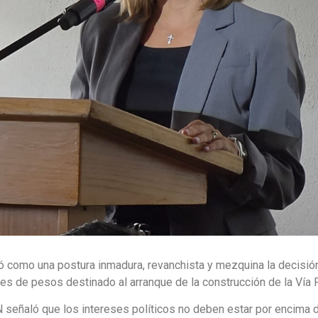
icó como una postura inmadura, revanchista y mezquina la decisió
nes de pesos destinado al arranque de la construcción de la Vía 
señaló que los intereses políticos no deben estar por encima d