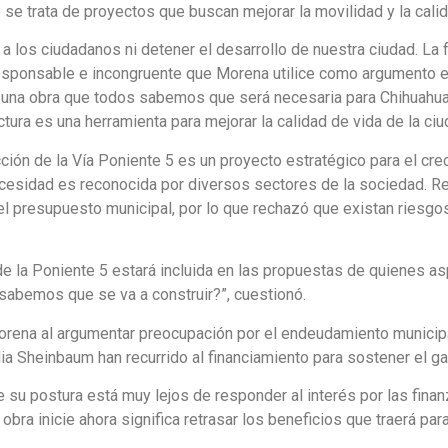
e trata de proyectos que buscan mejorar la movilidad y la cali
a los ciudadanos ni detener el desarrollo de nuestra ciudad. La 
rresponsable e incongruente que Morena utilice como argumento 
e una obra que todos sabemos que será necesaria para Chihuahua
ctura es una herramienta para mejorar la calidad de vida de la ciu
ción de la Vía Poniente 5 es un proyecto estratégico para el cr
necesidad es reconocida por diversos sectores de la sociedad. R
el presupuesto municipal, por lo que rechazó que existan riesgo
e la Poniente 5 estará incluida en las propuestas de quienes asp
 sabemos que se va a construir?”, cuestionó.
rena al argumentar preocupación por el endeudamiento municipal
 Sheinbaum han recurrido al financiamiento para sostener el ga
 su postura está muy lejos de responder al interés por las fin
 obra inicie ahora significa retrasar los beneficios que traerá p