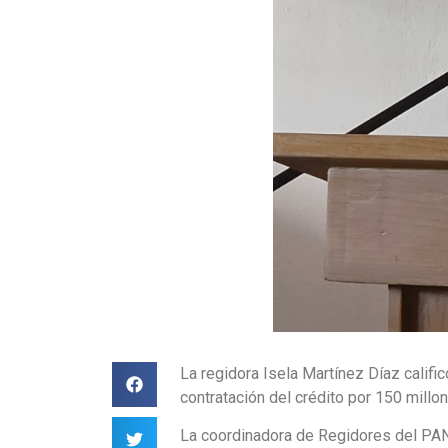
La regidora Isela Martínez Díaz calif
contratación del crédito por 150 millo
La coordinadora de Regidores del PAN 