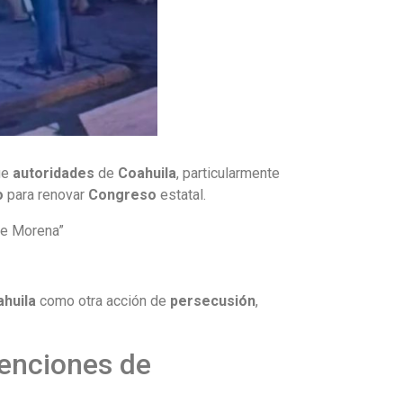
ue
autoridades
de
Coahuila
, particularmente
o
para renovar
Congreso
estatal.
 de Morena”
ahuila
como otra acción de
persecusión
,
tenciones de