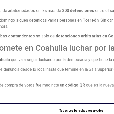
ie de arbitrariedades en las más de
200 detenciones
entre el s
 domingo siguen detenidas varias personas en
Torreón
. Sin da
hora.
bas contundentes
no solo de
detenciones arbitrarias en Co
romete en Coahuila luchar por 
ahuila
que va a seguir luchando por la democracia y que tiene la 
enuncia desde lo local hasta que termine en la Sala Superior de
 de compra de votos fue medinate un
código QR
que es la nueva
Todos Los Derechos reservados