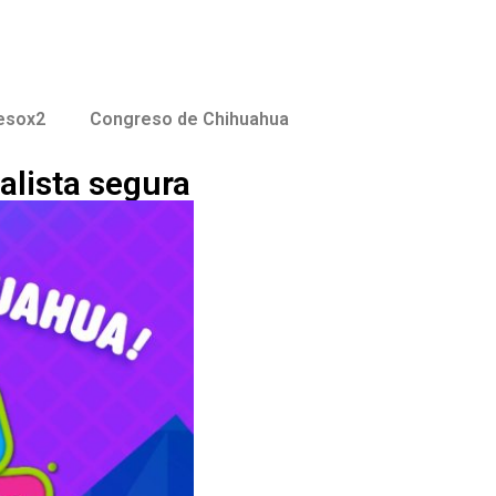
esox2
Congreso de Chihuahua
ialista segura