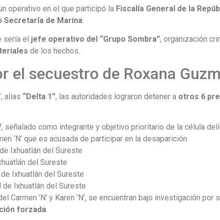
un operativo en el que participó la
Fiscalía General de la Repúb
la
Secretaría de Marina
.
 sería el
jefe operativo del “Grupo Sombra”
, organización c
teriales
de los hechos.
or el secuestro de Roxana Guz
, alias
“Delta 1”
, las autoridades lograron detener a
otros 6 pr
7
,
señalado como integrante y objetivo prioritario de la célula del
men ‘N’ que es acusada de participar en la desaparición
l de Ixhuatlán del Sureste
Ixhuatlán del Sureste
l de Ixhuatlán del Sureste
al de Ixhuatlán del Sureste
del Carmen ’N’ y Karen ’N’, se encuentran bajo investigación por 
ción forzada
.