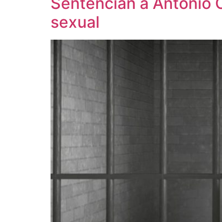
Sentencian a Antonio C
sexual