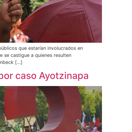
úblicos que estarían involucrados en
 se castigue a quienes resulten
enbeck […]
 por caso Ayotzinapa